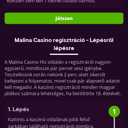
esetben sem kell 1 hétnél tovább várnod.
Játszan
Malina Casino regisztráció - Lépésről
lépésre
A Malina Casino HU oldalán a regisztráció nagyon
egyszerű, mindössze pár percet vesz igénybe.
Tesztelésünk során nekünk 2 perc alatt sikerült
befejezni a folyamatot, mivel csak pár alapvető adatot
kell megadni. A kaszinó regisztráció minden magyar
játékos számára lehetséges, ha betöltötte 18. életévét.
1
1. Lépés
Kattints a kaszinó oldalának jobb felső
sarkában található regisztráció gombra.