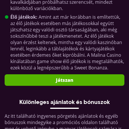
kavalkádjában próbálhatsz szerencsét, mindezt
különböző variációkban.
Élő játékok:
Amint azt már korábban is említettük,
az élő játékok esetében más játékosokkal együtt
játszhatsz egy valódi osztó társaságában, aki még
sokszínűbbé teszi a játékmenetet. Az élő játékok
olyan érzést keltenek, mintha egy valódi kaszinóban
lennél, leginkább a táblajátékok és kártyajátékok
esetében érdemes őket kipróbálni. A Malina Casino
kínálatában game show élő játékok is megtalálhatók,
ezek közül a legnépszerűbb a Sweet Bonanza.
Játszan
Különleges ajánlatok és bónuszok
Az itt található ingyenes pörgetés ajánlatok és egyéb
bónuszok mindegyike a promóciós oldalon található
meg és vehető igénybe a magyar játékosok számára is.