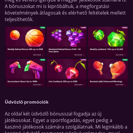
A bónuszokat mi is kipróbáltuk, a megforgatási
követelmények átlagosak és elérhető feltételek mellett
teljesíthetők.
Üdvözlő promóciók
Az oldal két üdvözlő bónusszal fogadja az új
játékosokat. Egyet a sportfogadás, egyet pedig a
kaszinó játékosok számára szolgálatnak. Mi leginkább a