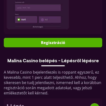
Regisztráció
Malina Casino belépés - Lépésről lépésre
A Malina Casino bejelentkezés is roppant egyszerű, ez
kevesebb, mint 1 perc alatt teljesíthető. Ahhoz, hogy
sikeresen be tudj jelentkezni, ismerned kell a korábban
regisztráció során megadott adatokat, vagy jelszó
emlékeztetőt kell kérned.