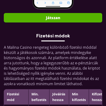
Játszan
Fizetési módok
A Malina Casino rengeteg különböző fizetési móddal
készült a játékosok számára, amelyek mindegyike
biztonságos és azonnali. Az platform értékelése alatt
arra jutottunk, hogy a legegyszerűbb az e-pénztárcák
és hagyományos fizetési módok használata, de kriptot
is lehetőséged nyílik igénybe venni. Az alábbi
táblázatban az itt megtalálható fizetési módokat és az
azokra vonatkozó minimum limitet láthatod.
Fizetési
Min.
Jóváírás
Min
Kifizetés
mód
befizetés
hossza
kifizetés
hossza