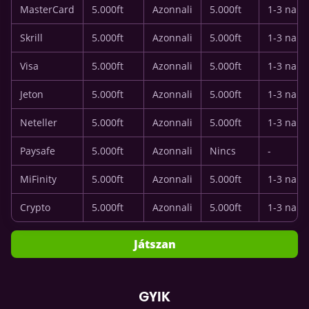
MasterCard
5.000ft
Azonnali
5.000ft
1-3 nap
Skrill
5.000ft
Azonnali
5.000ft
1-3 nap
Visa
5.000ft
Azonnali
5.000ft
1-3 nap
Jeton
5.000ft
Azonnali
5.000ft
1-3 nap
Neteller
5.000ft
Azonnali
5.000ft
1-3 nap
Paysafe
5.000ft
Azonnali
Nincs
-
MiFinity
5.000ft
Azonnali
5.000ft
1-3 nap
Crypto
5.000ft
Azonnali
5.000ft
1-3 nap
Játszan
GYIK