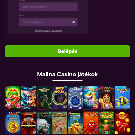
Belépés
Malina Casino játékok