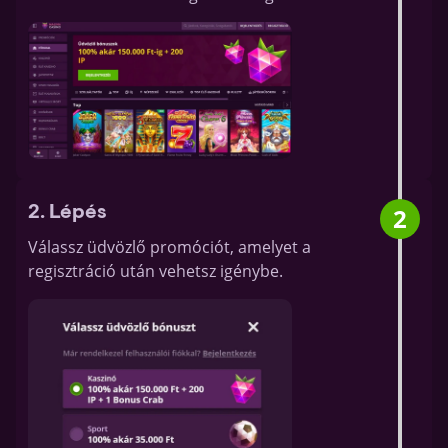
2
2. Lépés
Válassz üdvözlő promóciót, amelyet a
regisztráció után vehetsz igénybe.