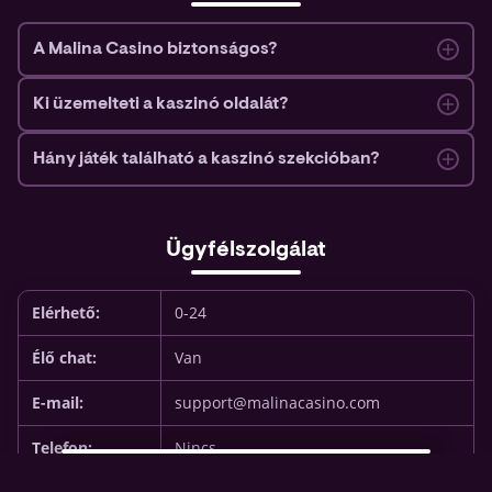
A Malina Casino biztonságos?
Ki üzemelteti a kaszinó oldalát?
Hány játék található a kaszinó szekcióban?
Ügyfélszolgálat
Elérhető:
0-24
Élő chat:
Van
E-mail:
support@malinacasino.com
Telefon:
Nincs