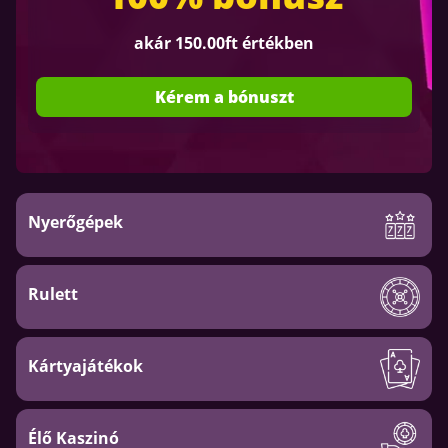
akár 150.00ft értékben
Kérem a bónuszt
Nyerőgépek
Rulett
Kártyajátékok
Élő Kaszinó