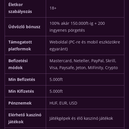
Életkor
18+
szabályozás
100% akár 150.000ft-ig + 200
Üdvözlő bónusz
ingyenes pörgetés
Támogatott
Weboldal (PC-re és mobil eszközökre
platformok
egyaránt)
Befizetési
Mastercard, Neteller, PayPal, Skrill,
módok
Visa, Paysafe, Jeton, MiFinity, Crypto
Min Befizetés
5.000ft
Min Kifizetés
5.000ft
Pénznemek
HUF, EUR, USD
Elérhető kaszinó
Játékgépek és élő kaszinó játékok
játékok