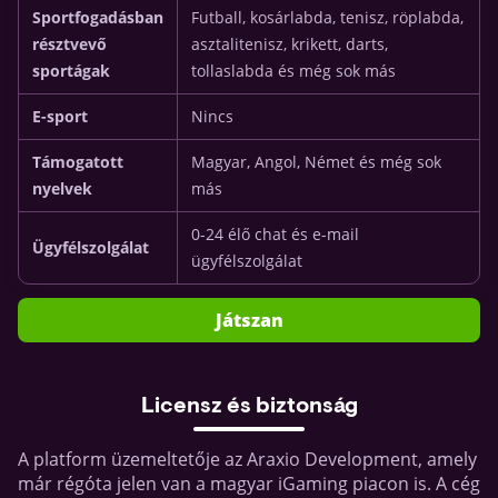
Sportfogadásban
Futball, kosárlabda, tenisz, röplabda,
résztvevő
asztalitenisz, krikett, darts,
sportágak
tollaslabda és még sok más
E-sport
Nincs
Támogatott
Magyar, Angol, Német és még sok
nyelvek
más
0-24 élő chat és e-mail
Ügyfélszolgálat
ügyfélszolgálat
Játszan
Licensz és biztonság
A platform üzemeltetője az Araxio Development, amely
már régóta jelen van a magyar iGaming piacon is. A cég